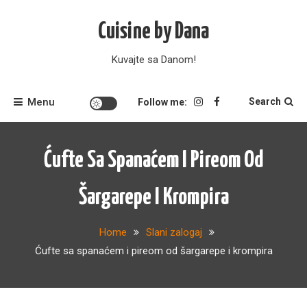
Skip
to
Cuisine by Dana
content
Kuvajte sa Danom!
Menu
Search
Follow me:
Ćufte Sa Spanaćem I Pireom Od
Šargarepe I Krompira
Home
Slani zalogaj
Ćufte sa spanaćem i pireom od šargarepe i krompira