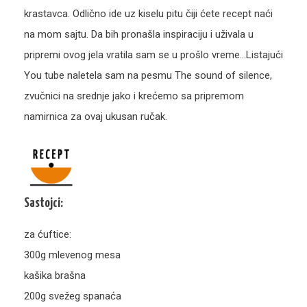
šarg
krastavca. Odlično ide uz kiselu pitu čiji ćete recept naći
i
na mom sajtu. Da bih pronašla inspiraciju i uživala u
krom
pripremi ovog jela vratila sam se u prošlo vreme…Listajući
You tube naletela sam na pesmu The sound of silence,
zvučnici na srednje jako i krećemo sa pripremom
namirnica za ovaj ukusan ručak.
Sastojci:
za ćuftice:
300g mlevenog mesa
kašika brašna
200g svežeg spanaća