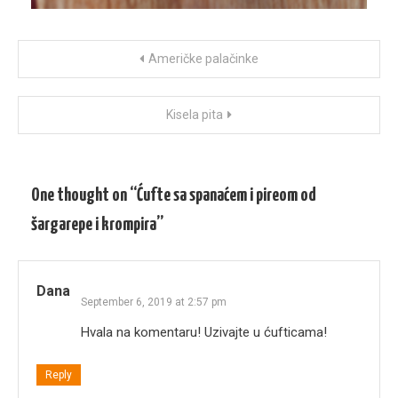
Post
Američke palačinke
navigation
Kisela pita
One thought on “
Ćufte sa spanaćem i pireom od
šargarepe i krompira
”
Dana
September 6, 2019 at 2:57 pm
Hvala na komentaru! Uzivajte u ćufticama!
Reply