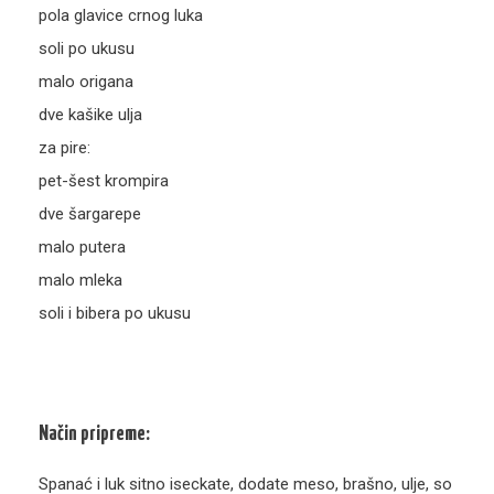
pola glavice crnog luka
soli po ukusu
malo origana
dve kašike ulja
za pire:
pet-šest krompira
dve šargarepe
malo putera
malo mleka
soli i bibera po ukusu
Način pripreme:
Spanać i luk sitno iseckate, dodate meso, brašno, ulje, so