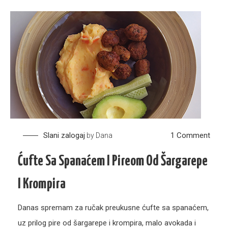
on
Slani zalogaj
1 Comment
by
Dana
Ćuft
Ćufte Sa Spanaćem I Pireom Od Šargarepe
sa
span
I Krompira
i
pire
Danas spremam za ručak preukusne ćufte sa spanaćem,
od
uz prilog pire od šargarepe i krompira, malo avokada i