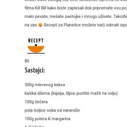
filma Kill Bill kako biste zaplesali dok pripremate ovu
malo pevate, mešate sastojke i mnogo uživate. Takođe, nije
na vas
Recept za Planetice možete naći odmah ispod
80
Sastojci:
300g mlevenog keksa
kašika džema (kajsija, šljiva..pustite mašti na volju)
100g šećera
pola šoljice soka od narandže
100g putera ili margarina