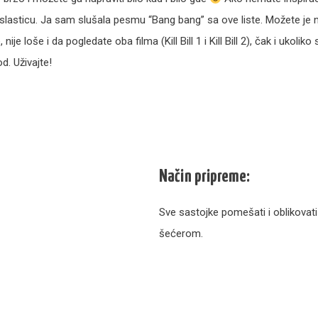
 poslasticu. Ja sam slušala pesmu “Bang bang” sa ove liste. Možete je
 loše i da pogledate oba filma (Kill Bill 1 i Kill Bill 2), čak i ukoliko
. Uživajte!
Način pripreme:
Sve sastojke pomešati i oblikovati
šećerom.