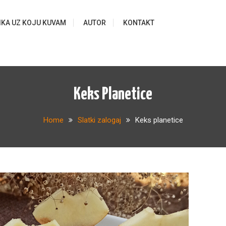
IKA UZ KOJU KUVAM
AUTOR
KONTAKT
Keks Planetice
Home
Slatki zalogaj
Keks planetice