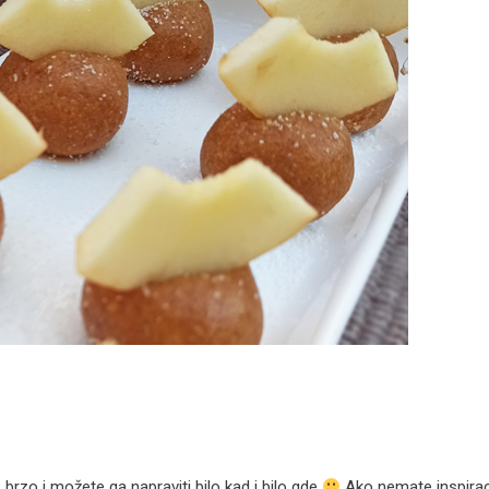
brzo i možete ga napraviti bilo kad i bilo gde
Ako nemate inspirac