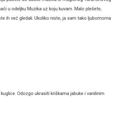
 naći u odeljku Muzika uz koju kuvam. Malo plešete,
 ste ih već gledali. Ukoliko niste, ja sam tako ljubomorna
 kuglice. Odozgo ukrasiti kriškama jabuke i vanilinim