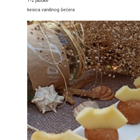
1-2 jabuke
kesica vanilinog šećera