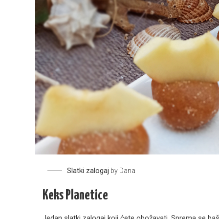
Slatki zalogaj
by
Dana
Keks Planetice
Jedan slatki zalogaj koji ćete obožavati. Sprema se baš 