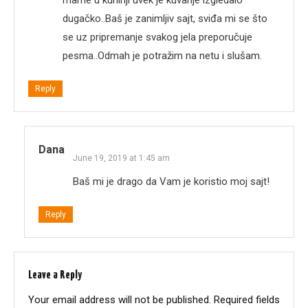
dugačko..Baš je zanimljiv sajt, sviđa mi se što
se uz pripremanje svakog jela preporučuje
pesma..Odmah je potražim na netu i slušam.
Reply
Dana
June 19, 2019 at 1:45 am
Baš mi je drago da Vam je koristio moj sajt!
Reply
Leave a Reply
Your email address will not be published.
Required fields