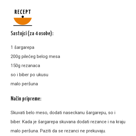
Sastojci (za 4 osobe):
1 šargarepa
200g pilećeg belog mesa
150g rezanaca
so i biber po ukusu
malo peršuna
Način pripreme:
Skuvati belo meso, dodati naseckanu šargarepu, so i
biber. Kada je šargarepa skuvana dodati rezance i na kraju
malo peršuna. Paziti da se rezanci ne prekuvaju.