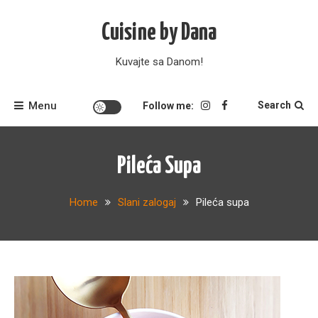
Skip
to
Cuisine by Dana
content
Kuvajte sa Danom!
Menu
Search
Follow me:
Pileća Supa
Home
Slani zalogaj
Pileća supa