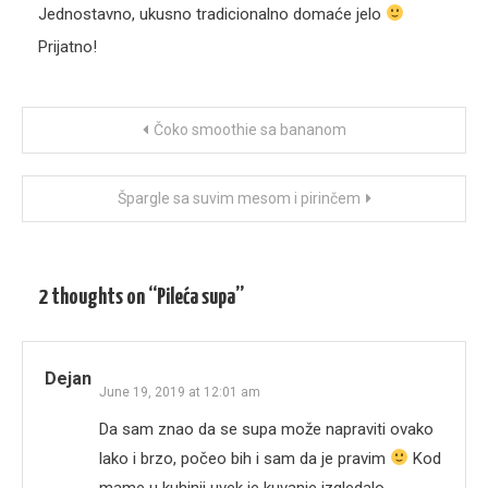
Jednostavno, ukusno tradicionalno domaće jelo
Prijatno!
Post
Čoko smoothie sa bananom
navigation
Špargle sa suvim mesom i pirinčem
2 thoughts on “
Pileća supa
”
Dejan
June 19, 2019 at 12:01 am
Da sam znao da se supa može napraviti ovako
lako i brzo, počeo bih i sam da je pravim
Kod
mame u kuhinji uvek je kuvanje izgledalo