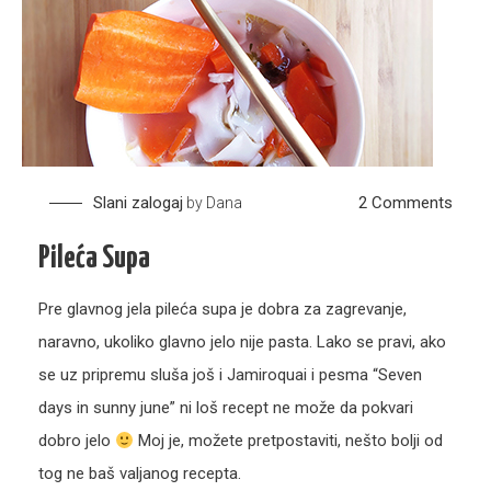
on
Slani zalogaj
2 Comments
by
Dana
Pileć
Pileća Supa
supa
Pre glavnog jela pileća supa je dobra za zagrevanje,
naravno, ukoliko glavno jelo nije pasta. Lako se pravi, ako
se uz pripremu sluša još i Jamiroquai i pesma “Seven
days in sunny june” ni loš recept ne može da pokvari
dobro jelo
Moj je, možete pretpostaviti, nešto bolji od
tog ne baš valjanog recepta.